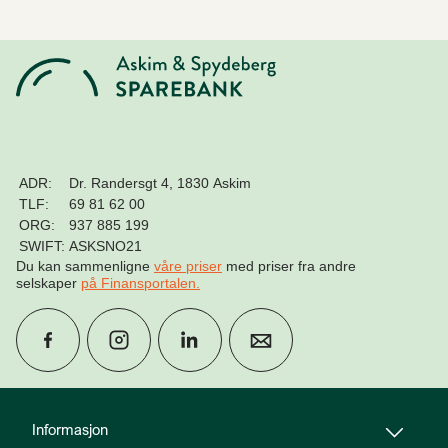
ADR:
Dr. Randersgt 4, 1830 Askim
TLF:
69 81 62 00
ORG:
937 885 199
SWIFT:
ASKSNO21
Du kan sammenligne
våre priser
med priser fra andre
selskaper
på Finansportalen
.
group
Finn rådgiver
Informasjon