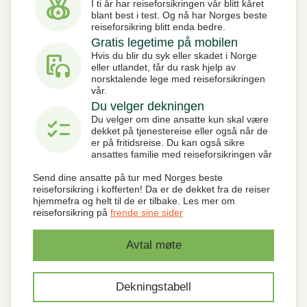
social_leaderboard
I ti år har reiseforsikringen vår blitt kåret
blant best i test. Og nå har Norges beste
reiseforsikring blitt enda bedre.
Gratis legetime på mobilen
media_output
Hvis du blir du syk eller skadet i Norge
eller utlandet, får du rask hjelp av
norsktalende lege med reiseforsikringen
vår.
Du velger dekningen
checklist
Du velger om dine ansatte kun skal være
dekket på tjenestereise eller også når de
er på fritidsreise. Du kan også sikre
ansattes familie med reiseforsikringen vår
Send dine ansatte på tur med Norges beste
reiseforsikring i kofferten! Da er de dekket fra de reiser
hjemmefra og helt til de er tilbake. Les mer om
reiseforsikring på
frende sine sider
Avtal møte
Dekningstabell