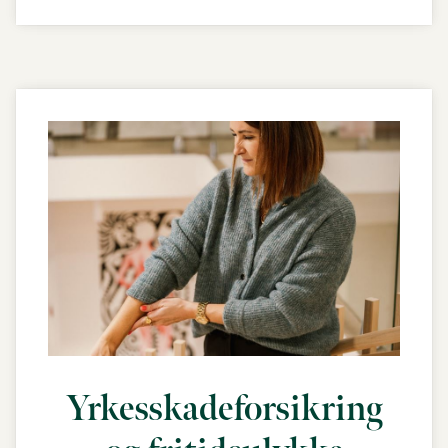
Yrkes­skade­forsikring