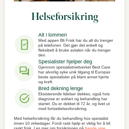
Helseforsikring
Alt i lommen
mobile_friendly
Med appen Bli Frisk har du alt du trenger
på telefonen. Det gjør det enkelt og
fleksibelt å bruke avtalen når du trenger
den.
Spesialister hjelper deg
forum
Gjennom spesialistnettverket Best Care
har alvorlig syke unik tilgang til Europas
beste spesialister på blant annet hjerte
og kreft.
Bred dekning lenge
task_alt
Eksisterende lidelser dekkes, også hvis
diagnose er avklart og behandling har
startet. Du er dekket til 72 år, og livet ut
med fortsettelsesforsikring.
Med helseforsikring får du behandling hos spesialist
innen 10 virkedager. Fordi rask hjelp er viktig for å bli
raskt frisk. Les mer om forsikringen på
frende sine