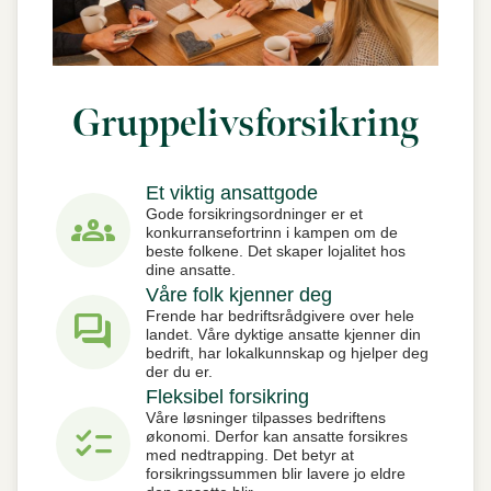
Gruppelivsforsikring
Et viktig ansattgode
groups
Gode forsikringsordninger er et
konkurransefortrinn i kampen om de
beste folkene. Det skaper lojalitet hos
dine ansatte.
Våre folk kjenner deg
forum
Frende har bedriftsrådgivere over hele
landet. Våre dyktige ansatte kjenner din
bedrift, har lokalkunnskap og hjelper deg
der du er.
Fleksibel forsikring
Våre løsninger tilpasses bedriftens
checklist
økonomi. Derfor kan ansatte forsikres
med nedtrapping. Det betyr at
forsikringssummen blir lavere jo eldre