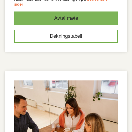
sider
Avtal møte
Dekningstabell