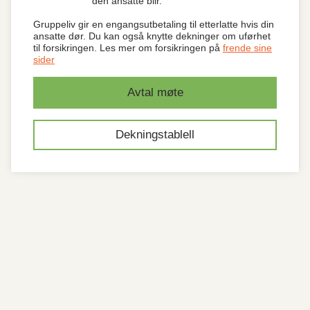
den ansatte blir.
Gruppeliv gir en engangsutbetaling til etterlatte hvis din
ansatte dør. Du kan også knytte dekninger om uførhet
til forsikringen. Les mer om forsikringen på
frende sine
sider
Avtal møte
Dekningstablell