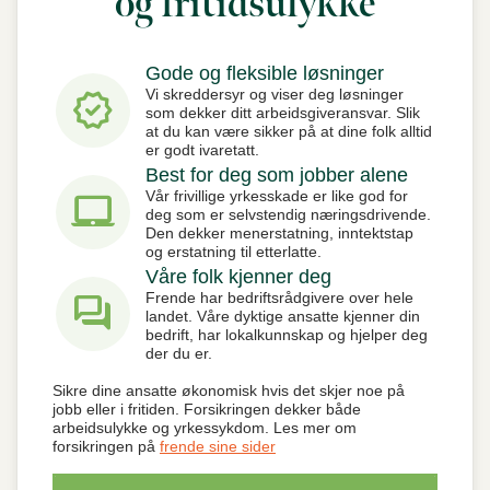
og fritids­ulykke
Gode og fleksible løsninger
verified
Vi skreddersyr og viser deg løsninger
som dekker ditt arbeidsgiveransvar. Slik
at du kan være sikker på at dine folk alltid
er godt ivaretatt.
Best for deg som jobber alene
laptop_mac
Vår frivillige yrkesskade er like god for
deg som er selvstendig næringsdrivende.
Den dekker menerstatning, inntektstap
og erstatning til etterlatte.
Våre folk kjenner deg
forum
Frende har bedriftsrådgivere over hele
landet. Våre dyktige ansatte kjenner din
bedrift, har lokalkunnskap og hjelper deg
der du er.
Sikre dine ansatte økonomisk hvis det skjer noe på
jobb eller i fritiden. Forsikringen dekker både
arbeidsulykke og yrkessykdom. Les mer om
forsikringen på
frende sine sider