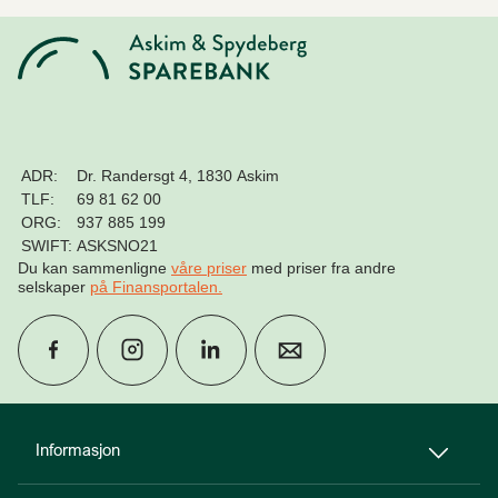
ADR:
Dr. Randersgt 4, 1830 Askim
TLF:
69 81 62 00
ORG:
937 885 199
SWIFT:
ASKSNO21
Du kan sammenligne
våre priser
med priser fra andre
selskaper
på Finansportalen
.
group
Finn rådgiver
Informasjon