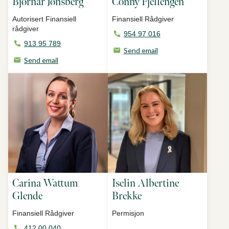
Bjørnar Jønsberg
Conny Fjellengen
Autorisert Finansiell
Finansiell Rådgiver
rådgiver
954 97 016
913 95 789
Send email
Send email
Carina Wattum
Iselin Albertine
Glende
Brekke
Finansiell Rådgiver
Permisjon
412 00 040