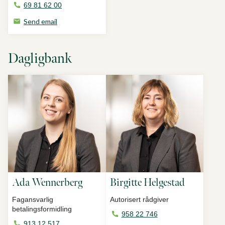
69 81 62 00
Send email
Dagligbank
Ada Wennerberg
Birgitte Helgestad
Fagansvarlig
Autorisert rådgiver
betalingsformidling
958 22 746
913 12 517