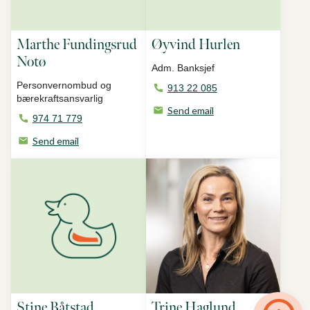
Marthe Fundingsrud
Øyvind Hurlen
Notø
Adm. Banksjef
Personvernombud og
913 22 085
bærekraftsansvarlig
Send email
974 71 779
Send email
Til toppen
Stine Båtstad
Trine Haglund