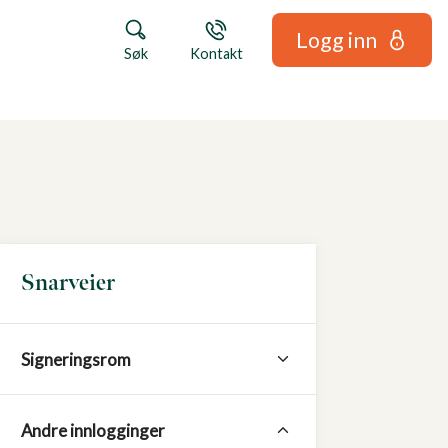
Logg inn
Søk
Kontakt
Snarveier
Signeringsrom
Andre innlogginger