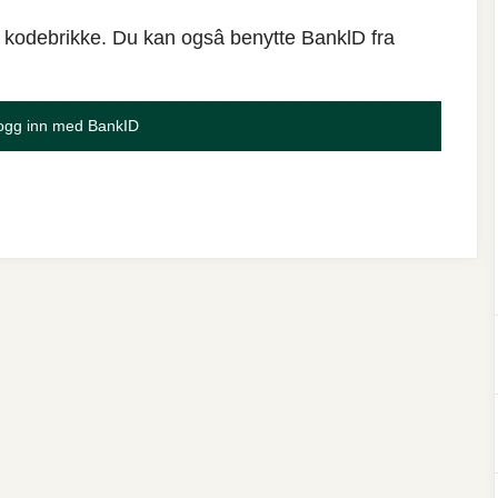
 kodebrikke. Du kan ogsâ benytte BanklD fra
ogg inn med BankID