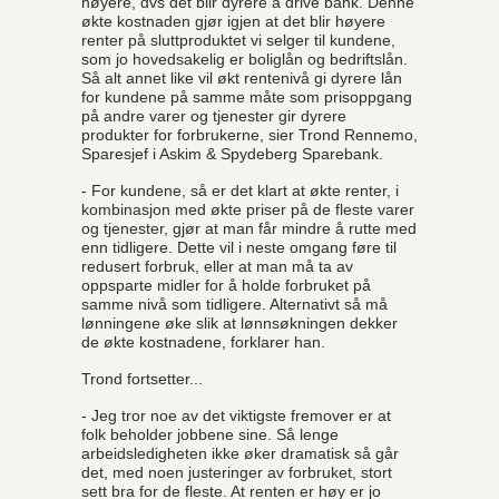
høyere, dvs det blir dyrere å drive bank. Denne
økte kostnaden gjør igjen at det blir høyere
renter på sluttproduktet vi selger til kundene,
som jo hovedsakelig er boliglån og bedriftslån.
Så alt annet like vil økt rentenivå gi dyrere lån
for kundene på samme måte som prisoppgang
på andre varer og tjenester gir dyrere
produkter for forbrukerne, sier Trond Rennemo,
Sparesjef i Askim & Spydeberg Sparebank.
- For kundene, så er det klart at økte renter, i
kombinasjon med økte priser på de fleste varer
og tjenester, gjør at man får mindre å rutte med
enn tidligere. Dette vil i neste omgang føre til
redusert forbruk, eller at man må ta av
oppsparte midler for å holde forbruket på
samme nivå som tidligere. Alternativt så må
lønningene øke slik at lønnsøkningen dekker
de økte kostnadene, forklarer han.
Trond fortsetter...
- Jeg tror noe av det viktigste fremover er at
folk beholder jobbene sine. Så lenge
arbeidsledigheten ikke øker dramatisk så går
det, med noen justeringer av forbruket, stort
sett bra for de fleste. At renten er høy er jo