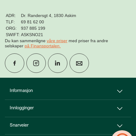
ADR:
Dr. Randersgt 4, 1830 Askim
TLF:
69 81 62 00
ORG:
937 885 199
SWIFT:
ASKSNO21
Du kan sammenligne
våre priser
med priser fra andre
selskaper
på Finansportalen
.
group
Finn rådgiver
Informasjon
Innlogginger
perm_phone_msg
Kontakt oss
Snarveier
Til toppen
person_add
Bli kunde