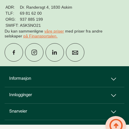
ADR:
Dr. Randersgt 4, 1830 Askim
TLF:
69 81 62 00
ORG:
937 885 199
SWIFT:
ASKSNO21
Du kan sammenligne
våre priser
med priser fra andre
selskaper
på Finansportalen
.
group
Finn rådgiver
Informasjon
Innlogginger
perm_phone_msg
Kontakt oss
Snarveier
Til toppen
person_add
arrow_circle_up
Bli kunde