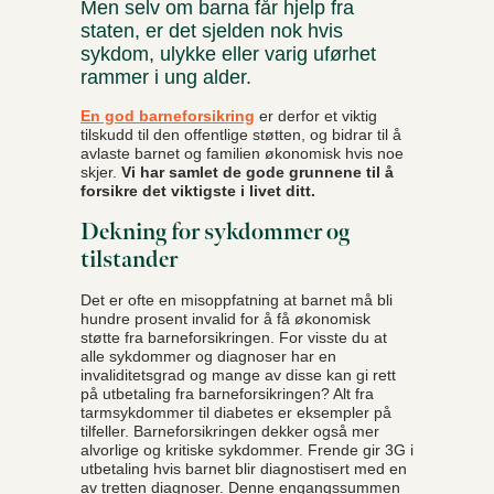
Men selv om barna får hjelp fra
staten, er det sjelden nok hvis
sykdom, ulykke eller varig uførhet
rammer i ung alder.
En god barneforsikring
er derfor et viktig
tilskudd til den offentlige støtten, og bidrar til å
avlaste barnet og familien økonomisk hvis noe
skjer.
Vi har samlet de gode grunnene til å
forsikre det viktigste i livet ditt.
Dekning for sykdommer og
tilstander
Det er ofte en misoppfatning at barnet må bli
hundre prosent invalid for å få økonomisk
støtte fra barneforsikringen. For visste du at
alle sykdommer og diagnoser har en
invaliditetsgrad og mange av disse kan gi rett
på utbetaling fra barneforsikringen? Alt fra
tarmsykdommer til diabetes er eksempler på
tilfeller. Barneforsikringen dekker også mer
alvorlige og kritiske sykdommer. Frende gir 3G i
utbetaling hvis barnet blir diagnostisert med en
av tretten diagnoser. Denne engangssummen