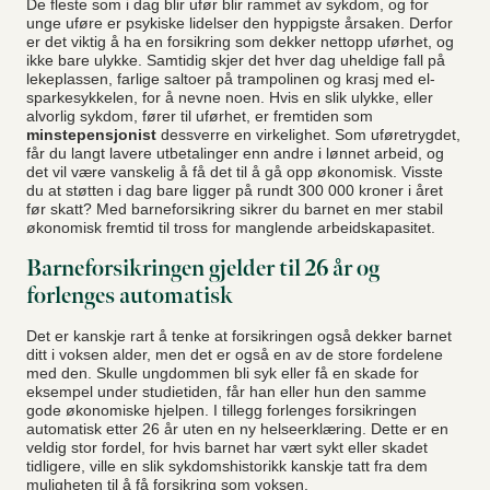
De fleste som i dag blir ufør blir rammet av sykdom, og for
unge uføre er psykiske lidelser den hyppigste årsaken. Derfor
er det viktig å ha en forsikring som dekker nettopp uførhet, og
ikke bare ulykke. Samtidig skjer det hver dag uheldige fall på
lekeplassen, farlige saltoer på trampolinen og krasj med el-
sparkesykkelen, for å nevne noen. Hvis en slik ulykke, eller
alvorlig sykdom, fører til uførhet, er fremtiden som
minstepensjonist
dessverre en virkelighet. Som uføretrygdet,
får du langt lavere utbetalinger enn andre i lønnet arbeid, og
det vil være vanskelig å få det til å gå opp økonomisk. Visste
du at støtten i dag bare ligger på rundt 300 000 kroner i året
før skatt? Med barneforsikring sikrer du barnet en mer stabil
økonomisk fremtid til tross for manglende arbeidskapasitet.
Barneforsikringen gjelder til 26 år og
forlenges automatisk
Det er kanskje rart å tenke at forsikringen også dekker barnet
ditt i voksen alder, men det er også en av de store fordelene
med den. Skulle ungdommen bli syk eller få en skade for
eksempel under studietiden, får han eller hun den samme
gode økonomiske hjelpen. I tillegg forlenges forsikringen
automatisk etter 26 år uten en ny helseerklæring. Dette er en
veldig stor fordel, for hvis barnet har vært sykt eller skadet
tidligere, ville en slik sykdomshistorikk kanskje tatt fra dem
muligheten til å få forsikring som voksen.