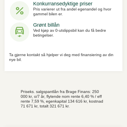
Konkurransedyktige priser
percent
Pris varierer ut fra andel egenandel og hvor
gammel bilen er.
Grønt billån
electric_car
Ved kjøp av 0-utslippsbil kan du få bedre
betingelser.
Ta gjerne kontakt så hjelper vi deg med finansiering av din
nye bil.
Priseks. salgspantlån fra Brage Finans: 250
000 kr, o/7 år, flytende nom rente 6,40 % / eff
rente 7,59 %, egenkapital 134 616 kr, kostnad
71 671 kr, totalt 321 671 kr.