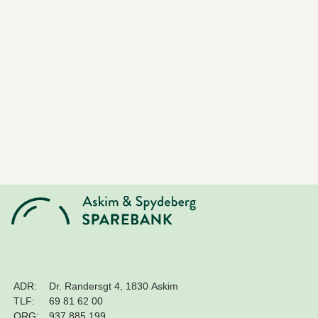
ADR:
Dr. Randersgt 4, 1830 Askim
TLF:
69 81 62 00
ORG:
937 885 199