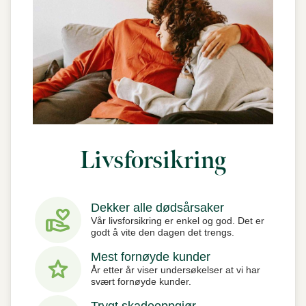
Livsforsikring
Dekker alle dødsårsaker
volunteer_activism
Vår livsforsikring er enkel og god. Det er
godt å vite den dagen det trengs.
Mest fornøyde kunder
star
År etter år viser undersøkelser at vi har
svært fornøyde kunder.
Trygt skadeoppgjør