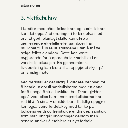
situasjonen.
3. Skiftebehov
I familier med både felles barn og særkullsbarn
kan det oppstå utfordringer i forbindelse med
arv. Et godt planlagt skifte kan sikre at
gjenlevende ektefelle eller samboer har
mulighet til å løse ut arvingene uten å måtte
selge felles eiendom. Dette kan være
avgjørende for å opprettholde stabilitet i en
vanskelig situasjon. En gjennomtenkt
livsforsikring kan bidra til at oppgjøret skjer på
en smidig måte.
Ved dødsfall er det viktig å vurdere behovet for
å betale ut arv til særkullsbarna med en gang,
for å unngå å sitte i uskiftet bo. Dette gjelder
også ved felles barn, men særkullsbarna har
rett til å få sin arv umiddelbart. Et tidlig oppgjør
kan også være fordelaktig med tanke på
boligens verdi og fremtidige endringer, samtidig
som man unngår utfordringer dersom man
senere ønsker å etablere et nytt forhold.