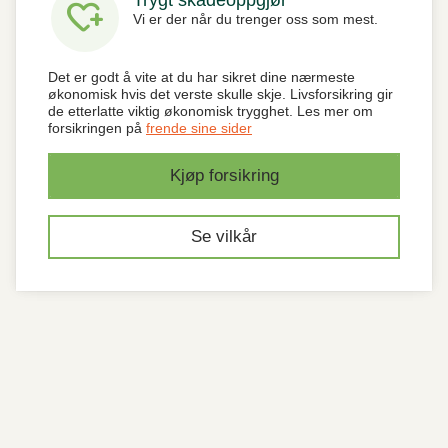
heart_plus
Vi er der når du trenger oss som mest.
Det er godt å vite at du har sikret dine nærmeste
økonomisk hvis det verste skulle skje. Livsforsikring gir
de etterlatte viktig økonomisk trygghet. Les mer om
forsikringen på
frende sine sider
Kjøp forsikring
Se vilkår