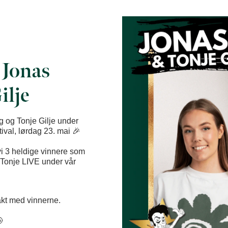
 Jonas
ilje
 og Tonje Gilje under
val, lørdag 23. mai 🎉
vi 3 heldige vinnere som
Tonje LIVE under vår
takt med vinnerne.
