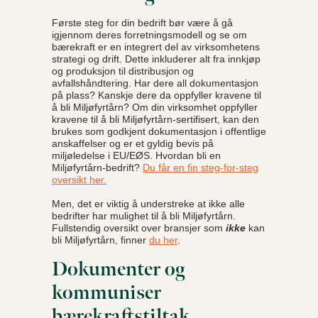
Første steg for din bedrift bør være å gå
igjennom deres forretningsmodell og se om
bærekraft er en integrert del av virksomhetens
strategi og drift. Dette inkluderer alt fra innkjøp
og produksjon til distribusjon og
avfallshåndtering. Har dere all dokumentasjon
på plass? Kanskje dere da oppfyller kravene til
å bli Miljøfyrtårn? Om din virksomhet oppfyller
kravene til å bli Miljøfyrtårn-sertifisert, kan den
brukes som godkjent dokumentasjon i offentlige
anskaffelser og er et gyldig bevis på
miljøledelse i EU/EØS. Hvordan bli en
Miljøfyrtårn-bedrift?
Du får en fin steg-for-steg
oversikt her.
Men, det er viktig å understreke at ikke alle
bedrifter har mulighet til å bli Miljøfyrtårn.
Fullstendig oversikt over bransjer som
ikke
kan
bli Miljøfyrtårn, finner
du her
.
Dokumenter og
kommuniser
bærekraftstiltak