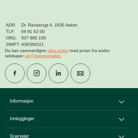
ADR:
Dr. Randersgt 4, 1830 Askim
TLF:
69 81 62 00
ORG:
937 885 199
SWIFT:
ASKSNO21
Du kan sammenligne
våre priser
med priser fra andre
selskaper
på Finansportalen
.
group
Finn rådgiver
Informasjon
Innlogginger
perm_phone_msg
Kontakt oss
Snarveier