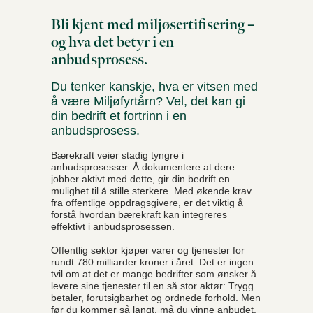
Bli kjent med miljøsertifisering –
og hva det betyr i en
anbudsprosess.
Du tenker kanskje, hva er vitsen med
å være Miljøfyrtårn? Vel, det kan gi
din bedrift et fortrinn i en
anbudsprosess.
Bærekraft veier stadig tyngre i
anbudsprosesser. Å dokumentere at dere
jobber aktivt med dette, gir din bedrift en
mulighet til å stille sterkere. Med økende krav
fra offentlige oppdragsgivere, er det viktig å
forstå hvordan bærekraft kan integreres
effektivt i anbudsprosessen.
Offentlig sektor kjøper varer og tjenester for
rundt 780 milliarder kroner i året. Det er ingen
tvil om at det er mange bedrifter som ønsker å
levere sine tjenester til en så stor aktør: Trygg
betaler, forutsigbarhet og ordnede forhold. Men
før du kommer så langt, må du vinne anbudet.