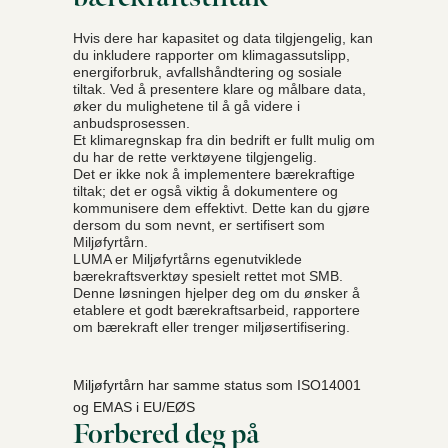
Hvis dere har kapasitet og data tilgjengelig, kan
du inkludere rapporter om klimagassutslipp,
energiforbruk, avfallshåndtering og sosiale
tiltak. Ved å presentere klare og målbare data,
øker du mulighetene til å gå videre i
anbudsprosessen.
Et klimaregnskap fra din bedrift er fullt mulig om
du har de rette verktøyene tilgjengelig.
Det er ikke nok å implementere bærekraftige
tiltak; det er også viktig å dokumentere og
kommunisere dem effektivt. Dette kan du gjøre
dersom du som nevnt, er sertifisert som
Miljøfyrtårn.
LUMA er Miljøfyrtårns egenutviklede
bærekraftsverktøy spesielt rettet mot SMB.
Denne løsningen hjelper deg om du ønsker å
etablere et godt bærekraftsarbeid, rapportere
om bærekraft eller trenger miljøsertifisering.
Miljøfyrtårn har samme status som ISO14001
og EMAS i EU/EØS
Forbered deg på