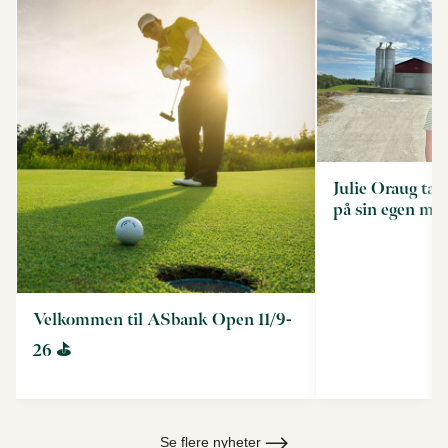
Julie Oraug tar
på sin egen må
Velkommen til ASbank Open 11/9-
26 ⛳
Se flere nyheter