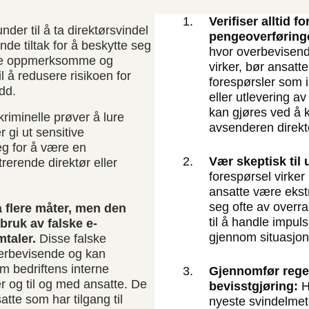
Verifiser alltid 
nder til å ta direktørsvindel
pengeoverføringe
de tiltak for å beskytte seg
hvor overbevisende
ære oppmerksomme og
virker, bør ansatte
l å redusere risikoen for
forespørsler som 
dd.
eller utlevering a
kan gjøres ved å 
kriminelle prøver å lure
avsenderen direkt
r gi ut sensitive
eg for å være en
Vær skeptisk til
rerende direktør eller
forespørsel virker 
ansatte være ekstr
seg ofte av overra
å flere måter, men den
til å handle impul
ruk av falske e-
gjennom situasjon
mtaler.
Disse falske
erbevisende og kan
om bedriftens interne
Gjennomfør rege
er og til og med ansatte. De
bevisstgjøring:
H
atte som har tilgang til
nyeste svindelme