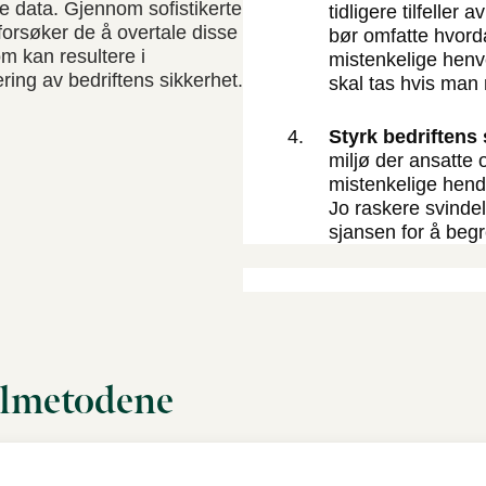
e data. Gjennom sofistikerte
tidligere tilfeller
forsøker de å overtale disse
bør omfatte hvord
om kan resultere i
mistenkelige henve
ing av bedriftens sikkerhet.
skal tas hvis man 
Styrk bedriftens
miljø der ansatte 
mistenkelige hende
Jo raskere svindel
sjansen for å beg
elmetodene