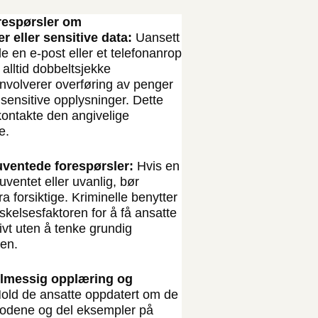
forespørsler om
r eller sensitive data
:
Uansett
 en e-post eller et telefonanrop
 alltid dobbeltsjekke
involverer overføring av penger
v sensitive opplysninger. Dette
kontakte den angivelige
e.
 uventede forespørsler:
Hvis en
uventet eller uvanlig, bør
a forsiktige. Kriminelle benytter
skelsesfaktoren for å få ansatte
sivt uten å tenke grundig
en.
lmessig opplæring og
old de ansatte oppdatert om de
todene og del eksempler på