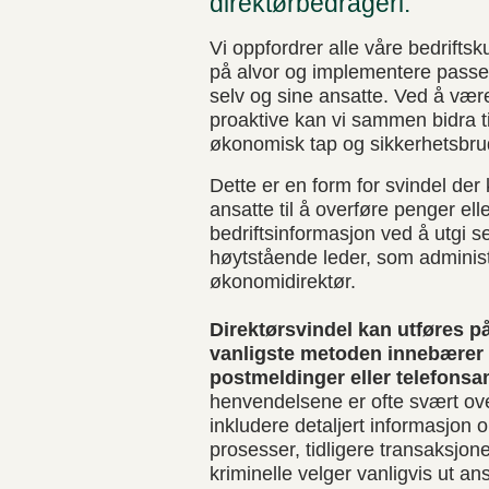
direktørbedrageri.
Vi oppfordrer alle våre bedriftsku
på alvor og implementere passen
selv og sine ansatte. Ved å v
proaktive kan vi sammen bidra ti
økonomisk tap og sikkerhetsbru
Dette er en form for svindel der 
ansatte til å overføre penger elle
bedriftsinformasjon ved å utgi s
høytstående leder, som administ
økonomidirektør.
Direktørsvindel kan utføres p
vanligste metoden innebærer b
postmeldinger eller telefonsa
henvendelsene er ofte svært ov
inkludere detaljert informasjon 
prosesser, tidligere transaksjon
kriminelle velger vanligvis ut ans