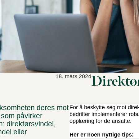
Direktø
18. mars 2024
rksomheten deres mot
For å beskytte seg mot direk
bedrifter implementerer robu
 som påvirker
opplæring for de ansatte.
n: direktørsvindel,
del eller
Her er noen nyttige tips: