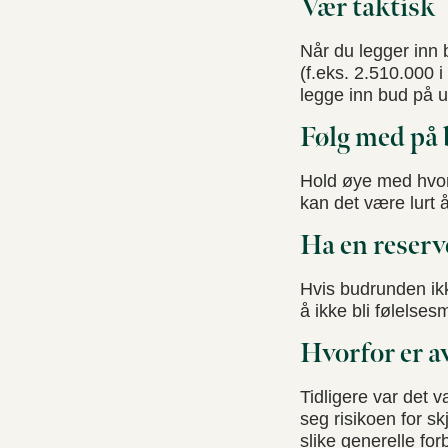
Vær taktisk
Når du legger inn 
(f.eks. 2.510.000 
legge inn bud på u
Følg med på
Hold øye med hvor
kan det være lurt å 
Ha en reserv
Hvis budrunden ikke
å ikke bli følelses
Hvorfor er a
Tidligere var det v
seg risikoen for sk
slike generelle for