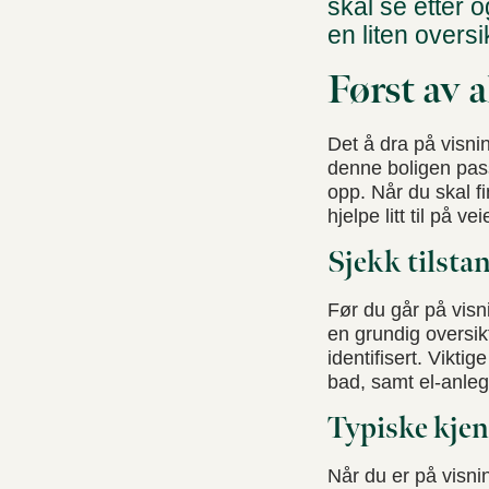
skal se etter
en liten oversi
Først av a
Det å dra på visni
denne boligen pass
opp. Når du skal f
hjelpe litt til på vei
Sjekk tilsta
Før du går på visn
en grundig oversikt
identifisert. Viktig
bad, samt el-anleg
Typiske kje
Når du er på visnin