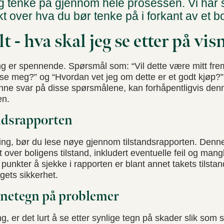
 og tenke på gjennom hele prosessen. Vi har
kt over hva du bør tenke på i forkant av et bo
lt - hva skal jeg se etter på vi
ng er spennende. Spørsmål som: “Vil dette være mitt frem
e meg?” og “Hvordan vet jeg om dette er et godt kjøp?”
inne svar på disse spørsmålene, kan forhåpentligvis denn
en.
ndsrapporten
ing, bør du lese nøye gjennom tilstandsrapporten. Denne
 over boligens tilstand, inkludert eventuelle feil og man
e punkter å sjekke i rapporten er blant annet takets tilstand
gets sikkerhet.
nnetegn på problemer
g, er det lurt å se etter synlige tegn på skader slik som 