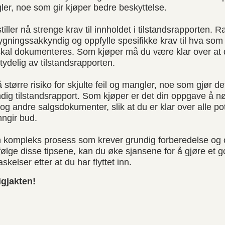
gler, noe som gir kjøper bedre beskyttelse.
iller nå strenge krav til innholdet i tilstandsrapporten.
ygningssakkyndig og oppfylle spesifikke krav til hva so
skal dokumenteres. Som kjøper må du være klar over at
 tydelig av tilstandsrapporten.
større risiko for skjulte feil og mangler, noe som gjør det
ndig tilstandsrapport. Som kjøper er det din oppgave å nø
og andre salgsdokumenter, slik at du er klar over alle po
nngir bud.
en kompleks prosess som krever grundig forberedelse o
 følge disse tipsene, kan du øke sjansene for å gjøre et 
kelser etter at du har flyttet inn.
igjakten!