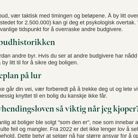
bud, vær taktisk med timingen og beløpene. Å by litt ov
i stedet for 2.500.000) kan gi deg et psykologisk overtak
vanlige tidspunkt for å overraske andre budgivere.
 budhistorikken
dan andre byr. Hvis du ser at andre budgivere har nådd
by litt til for å sikre deg boligen.
eplan på lur
 går din vei, vær forberedt på å trekke deg ut og lete vi
messig knyttet til en bolig du kanskje ikke får.
vhendingsloven så viktig når jeg kjøpe
anlig at boliger ble solgt "som den er", noe som innebar a
julte feil og mangler. Fra 2022 er det ikke lenger lov å s
behold. Dette betyr at selger nå har større ansvar for å 