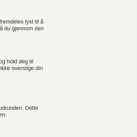
remdeles lyst til å
 må du gjennom den
og hold deg til
 ikke overstige din
budrunden. Dette
en.