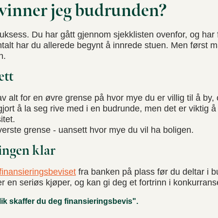
vinner jeg budrunden?
uksess. Du har gått gjennom sjekklisten ovenfor, og har f
talt har du allerede begynt å innrede stuen. Men først
n.
ett
 alt for en øvre grense på hvor mye du er villig til å by, 
gjort å la seg rive med i en budrunde, men det er viktig å
tet.
verste grense - uansett hvor mye du vil ha boligen.
ingen klar
finansieringsbeviset
fra banken på plass før du deltar i 
er en seriøs kjøper, og kan gi deg et fortrinn i konkurrans
lik skaffer du deg finansieringsbevis".