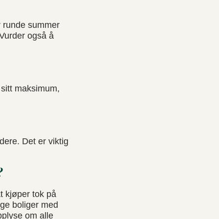
er runde summer
. Vurder også å
 sitt maksimum,
dere. Det er viktig
r?
t kjøper tok på
elge boliger med
opplyse om alle