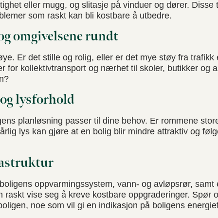
ktighet eller mugg, og slitasje på vinduer og dører. Diss
oblemer som raskt kan bli kostbare å utbedre.
og omgivelsene rundt
e. Er det stille og rolig, eller er det mye støy fra trafikk
 for kollektivtransport og nærhet til skoler, butikker og a
en?
og lysforhold
ens planløsning passer til dine behov. Er rommene store
årlig lys kan gjøre at en bolig blir mindre attraktiv og følg
astruktur
boligens oppvarmingssystem, vann- og avløpsrør, samt e
n raskt vise seg å kreve kostbare oppgraderinger. Spør
ligen, noe som vil gi en indikasjon på boligens energieff