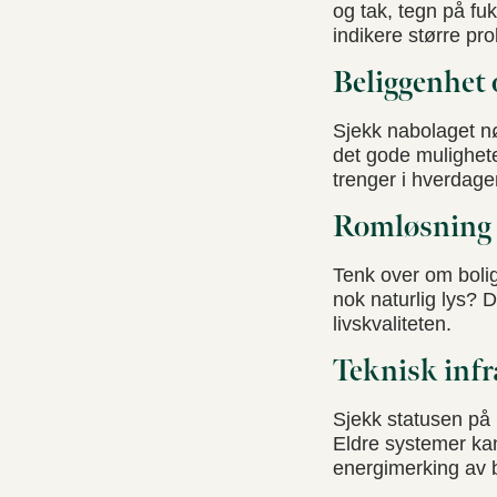
og tak, tegn på fu
indikere større pr
Beliggenhet 
Sjekk nabolaget nøy
det gode muligheter
trenger i hverdag
Romløsning 
Tenk over om bolig
nok naturlig lys? D
livskvaliteten.
Teknisk infr
Sjekk statusen på 
Eldre systemer ka
energimerking av bo