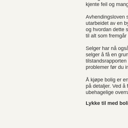
kjente feil og man
Avhendingsloven st
utarbeidet av en b
og hvordan dette 
til alt som fremgår
Selger har nå også 
selger å få en gru
tilstandsrapporten 
problemer før du i
Å kjøpe bolig er 
på detaljer. Ved å
ubehagelige overras
Lykke til med bol