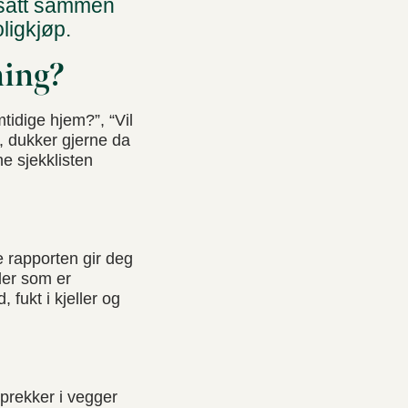
 satt sammen
ligkjøp.
sning?
tidige hjem?”, “Vil
, dukker gjerne da
e sjekklisten
 rapporten gir deg
gler som er
, fukt i kjeller og
sprekker i vegger