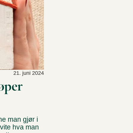
21. juni 2024
øper
ne man gjør i
g vite hva man