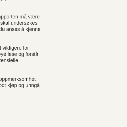
 Rapporten må være
m skal undersøkes
 du anses å kjenne
 viktigere for
ye lese og forstå
tensielle
g oppmerksomhet
godt kjøp og unngå