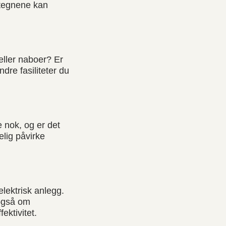
e tegnene kan
 eller naboer? Er
ndre fasiliteter du
 nok, og er det
elig påvirke
lektrisk anlegg.
 også om
ektivitet.