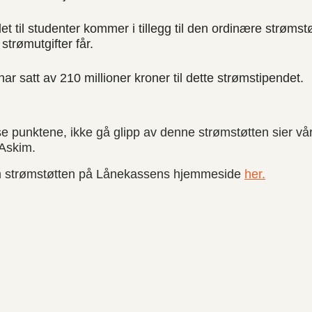
t til studenter kommer i tillegg til den ordinære strømst
strømutgifter får.
ar satt av 210 millioner kroner til dette strømstipendet.
se punktene, ikke gå glipp av denne strømstøtten sier v
 Askim.
m strømstøtten på Lånekassens hjemmeside
her.