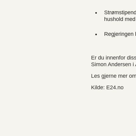
Strømstipende
hushold med 
Regjeringen h
Er du innenfor dis
Simon Andersen i
Les gjerne mer o
Kilde: E24.no