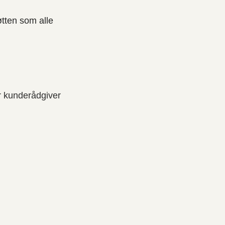
øtten som alle
år kunderådgiver