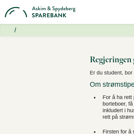
Regjeringen 
Er du student, bor
Om strømstip
For å ha ret
borteboer, få
inkludert i 
rett på strø
Firsten for å