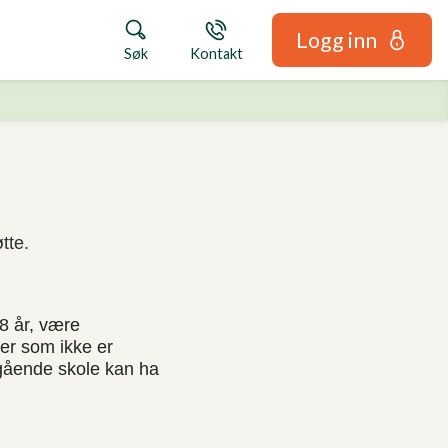
Logg inn
Søk
Kontakt
øtte.
8 år, være
ter som ikke er
egående skole kan ha