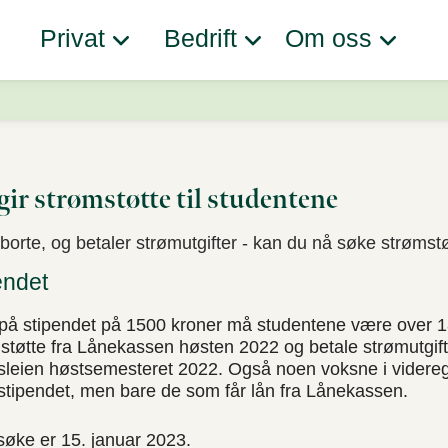
Privat
Bedrift
Om oss
gir strømstøtte til studentene
 borte, og betaler strømutgifter - kan du nå søke strømst
endet
t på stipendet på 1500 kroner må studentene være over 1
 støtte fra Lånekassen høsten 2022 og betale strømutgif
husleien høstsemesteret 2022. Også noen voksne i vider
mstipendet, men bare de som får lån fra Lånekassen.
 søke er 15. januar 2023.